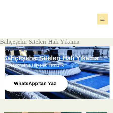
İçeriğe
atla
Bahçeşehir Siteleri Halı Yıkama
Bahçeşehir Siteleri Halı Yıkama
Profesyonel ve Hijyenik Temizlik
WhatsApp’tan Yaz