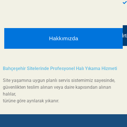
İr
Hakkımızda
Bahçeşehir Sitelerinde Profesyonel Halı Yıkama Hizmeti
Site yaşamına uygun planlı servis sistemimiz sayesinde,
güvenlikten teslim alınan veya daire kapısından alınan
halılar,
türüne göre ayrılarak yıkanır.